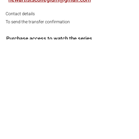
Contact details
To send the transfer confirmation
Purchase access to watch the series
The subscription is valid for a year and provides
an unlimited access to view the entire series.
The subscription is for personal use only
Purchasing a subscription does not serves as a
permission to use any of the provided materials
for public screening or educational activity.
For group screenings please contact the
copyrights owners; David Zundelovitch, Greg
Zundelovitch, CAN New Artists Collegium
During the launching period - June 2024 -
Payment would be accepted through a
bank
transfer only.