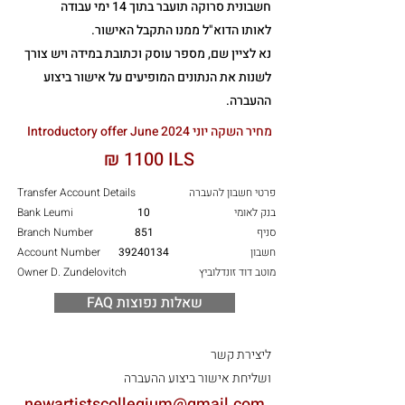
חשבונית סרוקה תועבר בתוך 14 ימי עבודה
לאותו הדוא"ל ממנו התקבל האישור.
נא לציין שם, מספר עוסק וכתובת במידה ויש צורך
לשנות את הנתונים המופיעים על אישור ביצוע
ההעברה.
Introductory offer June מחיר השקה יוני 2024
₪ 1100 ILS
פרטי חשבון להעברה
Transfer Account Details
בנק לאומי
10
Bank Leumi
סניף
851
Branch Number
חשבון
39240134
Account Number
מוטב דוד זונדלוביץ
Owner D. Zundelovitch
FAQ שאלות נפוצות
ליצירת קשר
ושליחת אישור ביצוע ההעברה
newartistscollegium@gmail.com